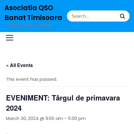
S
Asociatia QSO
k
S
S
i
Banat Timisoara
e
e
p
YO2KQT YP2DX YP0WFF
a
a
t
r
r
o
c
c
c
h
h
o
f
n
o
t
« All Events
r
e
:
n
This event has passed.
t
EVENIMENT: Târgul de primavara
2024
March 30, 2024 @ 9:00 am
-
5:00 pm