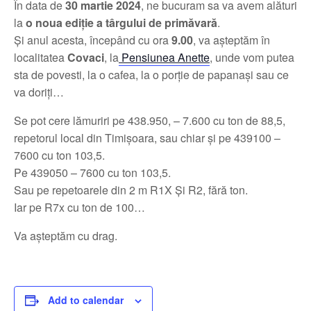
În data de
30 martie 2024
, ne bucuram sa va avem alături
la
o noua ediție a târgului de primăvară
.
Și anul acesta, începând cu ora
9.00
, va așteptăm în
localitatea
Covaci
, la
Pensiunea Anette
, unde vom putea
sta de povesti, la o cafea, la o porție de papanași sau ce
va doriți…
Se pot cere lămuriri pe 438.950, – 7.600 cu ton de 88,5,
repetorul local din Timișoara, sau chiar și pe 439100 –
7600 cu ton 103,5.
Pe 439050 – 7600 cu ton 103,5.
Sau pe repetoarele din 2 m R1X Și R2, fără ton.
Iar pe R7x cu ton de 100…
Va așteptăm cu drag.
Add to calendar